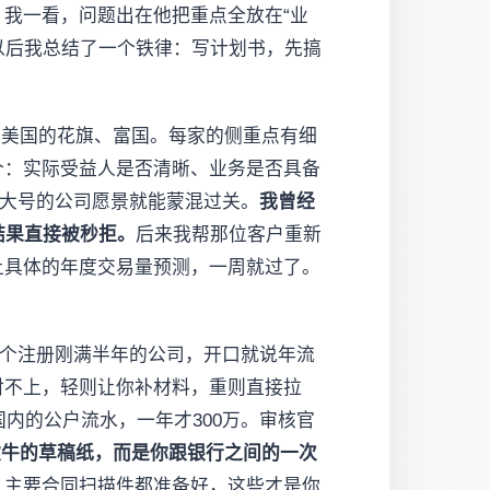
我一看，问题出在他把重点全放在“业
以后我总结了一个铁律：写计划书，先搞
到美国的花旗、富国。每家的侧重点有细
个：实际受益人是否清晰、业务是否具备
个大号的公司愿景就能蒙混过关。
我曾经
结果直接被秒拒。
后来我帮那位客户重新
上具体的年度交易量预测，一周就过了。
一个注册刚满半年的公司，开口就说年流
对不上，轻则让你补材料，重则直接拉
内的公户流水，一年才300万。审核官
吹牛的草稿纸，而是你跟银行之间的一次
、主要合同扫描件都准备好，这些才是你