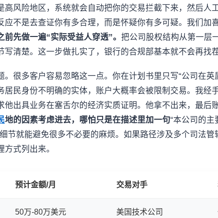
是高风险地区，系统就会自动把你的交易拦截下来，然后人
反应不是去查证你有多合理，而是怀疑你有多可疑。我们加
之前先做一遍“实际受益人穿透”。
把公司股权结构从第一层
节写清楚。这一步做扎实了，银行的合规部基本就不会再找
题。很多客户容易忽略这一点。你在计划书里只写“公司在英
务居民身份不明确的实体，账户大概率会被限制交易。我经
求他出具业务在塞舌尔的经济实质证明。他拿不出来，最后
民
地的因素考虑进去，哪怕只是在描述里加一句
“本公司的
个细节就能避免很多不必要的麻烦。如果路径涉及多个司法管
理方式列出来。
预计金额/月
交易对手
50万-80万美元
美国技术公司