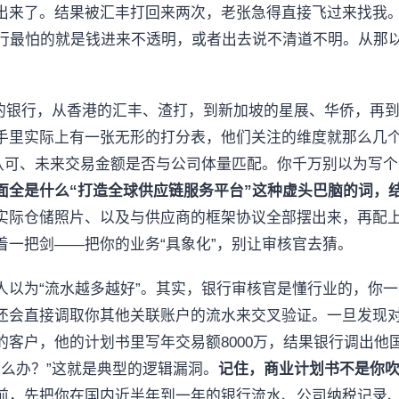
出来了。结果被汇丰打回来两次，老张急得直接飞过来找我。
。银行最怕的就是钱进来不透明，或者出去说不清道不明。从那
地的银行，从香港的汇丰、渣打，到新加坡的星展、华侨，再
手里实际上有一张无形的打分表，他们关注的维度就那么几
构认可、未来交易金额是否与公司体量匹配。你千万别以为写
面全是什么“打造全球供应链服务平台”这种虚头巴脑的词，
实际仓储照片、以及与供应商的框架协议全部摆出来，再配
着一把剑——把你的业务“具象化”，别让审核官去猜。
人以为“流水越多越好”。其实，银行审核官是懂行业的，你
还会直接调取你其他关联账户的流水来交叉验证。一旦发现
客户，他的计划书里写年交易额8000万，结果银行调出他国
怎么办？”这就是典型的逻辑漏洞。
记住，商业计划书不是你
前，先把你在国内近半年到一年的银行流水、公司纳税记录