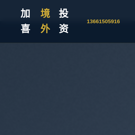
加
境
投
13661505916
喜
外
资