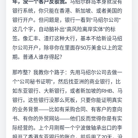
年，没一个客户反驳我。
马绍尔群岛本身就没有
银行系统，你只能在香港、新加坡、或者美国的
银行开户。但问题是，银行一看到“马绍尔公司”
这几个字，自动脑补出“高风险离岸实体”的标
签。像汇丰、渣打这种大行，基本不给新设马绍
尔公司开户，除非你在里面存50万美金以上的定
期。普通人谁存得起？
那咋整？我教你个路子：先用马绍尔公司去做一
个“公司秘书证明”，然后找亚洲的商业银行，比
如东亚银行、大新银行，或者新加坡的RHB、马
银行。这些银行没那么死板，只要你能证明真实
的业务背景——比如有采购合同、有客户的意向
书、有你的外贸网站——他们反而觉得你是有实
际经营的。上个月刚帮一个宁波做轴承出口的李
姐开了香港东亚银行的账户，前后用了20天，没