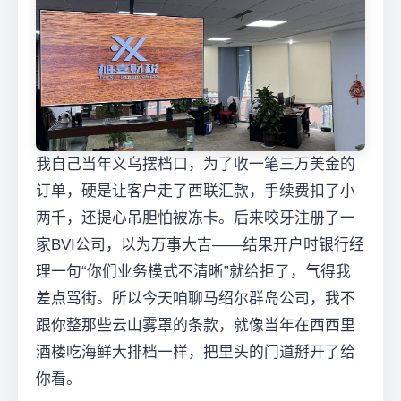
我自己当年义乌摆档口，为了收一笔三万美金的
订单，硬是让客户走了西联汇款，手续费扣了小
两千，还提心吊胆怕被冻卡。后来咬牙注册了一
家BVI公司，以为万事大吉——结果开户时银行经
理一句“你们业务模式不清晰”就给拒了，气得我
差点骂街。所以今天咱聊马绍尔群岛公司，我不
跟你整那些云山雾罩的条款，就像当年在西西里
酒楼吃海鲜大排档一样，把里头的门道掰开了给
你看。