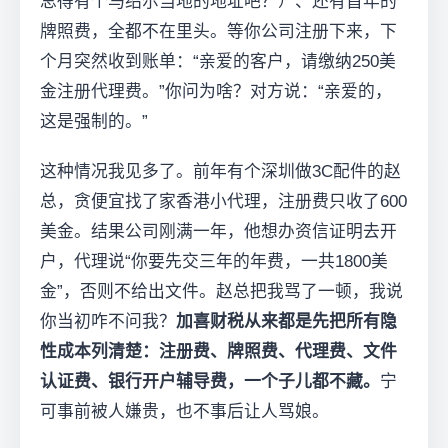
总得有个马绍尔当地的地址吧？）、还有首年的
牌照费，全都不在里头。等你公司注册下来，下
个月突然收到账单：“亲爱的客户，请缴纳250美
金注册代理费。”你问为啥？对方说：“亲爱的，
这是强制的。”
这种情况我见多了。前年有个深圳做3C配件的赵
总，贪便宜找了家香港小代理，注册费只收了600
美金。结果公司刚满一年，他想办资信证明去开
户，代理说“你要先交三年的年费，一共1800美
金”，否则不给出文件。赵总把我骂了一顿，我说
你当初咋不问我？
加喜财税从来都是先把所有隐
性成本列清楚：注册费、牌照费、代理费、文件
认证费、银行开户辅导费，一个子儿都不藏。
宁
可事前被人嫌贵，也不事后让人骂娘。