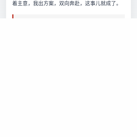
着主意，我出方案，双向奔赴，这事儿就成了。
加喜财税
马绍尔群岛公司不是，但它确实是
国际贸易和资产隔离的高性价比工具。十年
经验告诉我，80%的坑出在“注册前没规划，
注册后乱开户”。我们加喜财税不做一锤子买
卖，签单前会给你一份《马绍尔公司运营全
景清单》，把隐性成本、开户门槛、年审节
点全标出来。别信那些“零费用”的噱头，连
牌照费都不收的代理，你敢用？记住：一个
靠谱的注册代理，应该像你义乌市场的搭档
——有狠活、讲实话、真替你省钱。现在就
干一件事：把你目前的交易结构发我，我帮
你看看马绍尔是不是那条对的船。