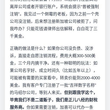
离岸公司或者开银行账户，系统会提示“曾被强制
注销”。我见过一个倒霉的老板，因为之前一个壳
公司没注销，后来想注册新加坡公司被拒了，问
我咋办？只能花钱请律师出信解释，白白花了三
千美金。
正确的做法是什么？如果你公司没负债、没涉
诉，直接走自愿注销流程，费用大概300-500美
金，三个月内摘干净。还有一种聪明的玩法：如
果公司名字好、成立时间久（比如五年以上），
可能被有需要的买家看中，转卖价能到2000-4000
美金。我有客户专门注册了一批“吉祥数字名称”
的马绍尔公司，等别人来买。
但别跟我学这个，
毕竟我们不是二道贩子，我们是正儿八经的财稅
服务商。
你如果需要注销，加喜可以代办一条