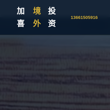
加
境
投
13661505916
喜
外
资