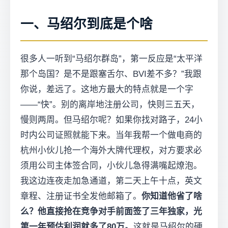
一、马绍尔到底是个啥
很多人一听到“马绍尔群岛”，第一反应是“太平洋
那个岛国？是不是跟塞舌尔、BVI差不多？”我跟
你说，差远了。这地方最大的特点就是一个字
——“快”。别的离岸地注册公司，快则三五天，
慢则两周。但马绍尔呢？如果你找对路子，24小
时内公司证照就能下来。当年我帮一个做电商的
杭州小伙儿抢一个海外大牌代理权，对方要求必
须用公司主体签合同，小伙儿急得满嘴起燎泡。
我这边连夜走加急通道，第二天上午十点，英文
章程、注册证书全发他邮箱了。
你知道他省了啥
么？他直接抢在竞争对手前面签了三年独家，光
第一年预估利润就多了80万。
这就是马绍尔的硬