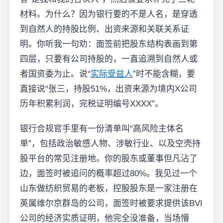
材料。为什么？因为银行要的不是人名，是穿透
到自然人的持股比例、出资来源和关联关系证
明。你听我一句劝：面签前把股东结构表画到第
四层，只要有公司持股的，一直追溯到自然人或
者国资委为止。说“
实际受益人
”时不能含糊，要
直接说“张三，持股51%，出资来源为境内X公司
历年积累利润，完税证明编号XXXX”。
银行合规官手里有一份清单叫“高风险主体名
单”，包括政治敏感人物、涉敏行业、以及空壳持
股平台的常见注册地。你的股东或董事但凡沾了
边，面签时被追问的概率超过80%。我见过一个
山东做纺织贸易的老板，控股股东是一家注册在
英属维尔京群岛的公司，面签时被要求提供该BVI
公司的经济实质证明，他完全没准备，当场懵