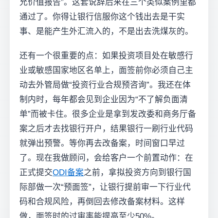
允价值报告”。这套说辞后来在三个类似案例里都
通过了。你得让银行信服你这个钱出去是干实
事、是能产生外汇流入的，不是出去洗煤灰的。
还有一个很重要的点：如果投资项目处在敏感行
业或敏感国家地区名单上，面签前你必须自己主
动去外管局做“投资行业合规预咨询”。我还在体
制内时，每年都会见到企业因为“不了解负面清
单”而被卡住。很多企业是拿到发改委和商务厅备
案之后才去找银行开户，结果银行一刷行业代码
就弹出预警。等你再去改备案，时间窗口早过
了。现在我做顾问，会给客户一个前置动作：在
正式提交
ODI备案
之前，拿拟投资方向到银行国
际部做一次“预面签”，让银行提前审一下行业代
码和合规风险，再倒回去修改备案材料。这样
做，面签时的过审率能提高至少50%。