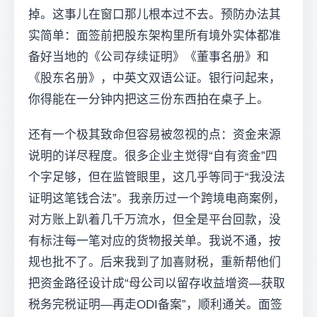
掉。这事儿在窗口那儿根本过不去。预防办法其
实简单：面签前把股东架构里所有境外实体都准
备好当地的《公司存续证明》《董事名册》和
《股东名册》，中英文双语公证。银行问起来，
你得能在一分钟内把这三份东西拍在桌子上。
还有一个极其致命但容易被忽视的点：资金来源
说明的详尽程度。很多企业主觉得“自有资金”四
个字足够，但在监管眼里，这几乎等同于“我没法
证明这笔钱合法”。我亲历过一个跨境电商案例，
对方账上趴着几千万流水，但全是平台回款，没
有标注每一笔对应的货物报关单。我说不通，按
规也批不了。后来我到了加喜财税，重新帮他们
把资金路径设计成“母公司以留存收益增资—获取
税务完税证明—再走ODI备案”，顺利通关。面签