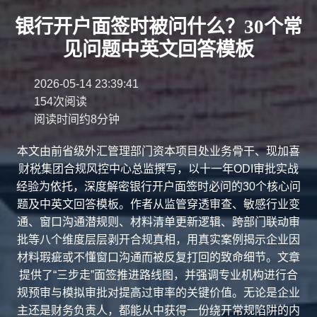
银行开户面签时被问什么？30个常
见问题中英文回答模板
2026-05-14 23:39:41
154次阅读
阅读时间约8分钟
本文由前省级外汇管理部门资本项目处业务骨干、现加喜
财税集团合规风控中心总监撰写，以十一年ODI审批实战
经验为依托，深度解密银行开户面签时必问的30个核心问
题及中英文回答模板。作者从监管穿透审查、敏感行业变
通、窗口沟通潜规则、材料清单更新逻辑、跨部门联动审
批等八个维度层层剥开合规真相，用真实案例揭示企业因
材料瑕疵或不懂窗口沟通而被反复打回的致命细节。文章
提供了“三步走”面签推进路线图，并强调专业机构进行合
规预审与模拟审批对提高过审率的关键价值。无论是企业
主还是财务负责人，都能从中获得一份绕开常规陷阱的内