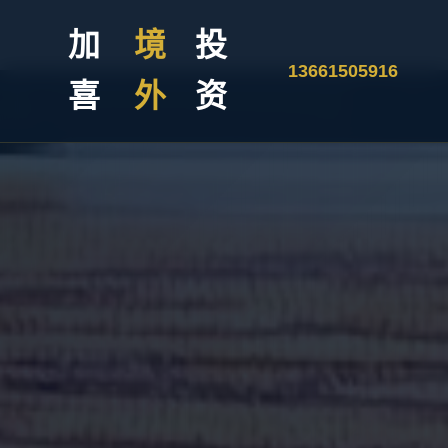
加
境
投
13661505916
喜
外
资