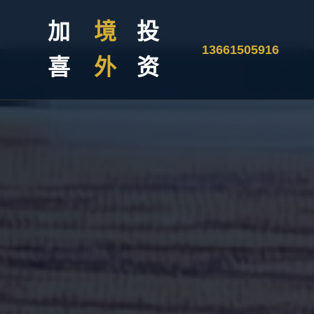
加
境
投
13661505916
喜
外
资