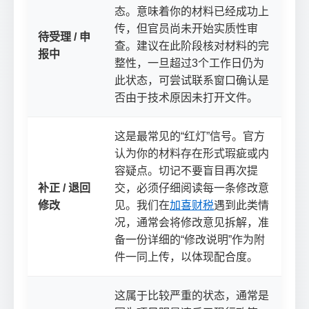
态。意味着你的材料已经成功上
传，但官员尚未开始实质性审
待受理 / 申
查。建议在此阶段核对材料的完
报中
整性，一旦超过3个工作日仍为
此状态，可尝试联系窗口确认是
否由于技术原因未打开文件。
这是最常见的“红灯”信号。官方
认为你的材料存在形式瑕疵或内
容疑点。切记不要盲目再次提
补正 / 退回
交，必须仔细阅读每一条修改意
修改
见。我们在
加喜财税
遇到此类情
况，通常会将修改意见拆解，准
备一份详细的“修改说明”作为附
件一同上传，以体现配合度。
这属于比较严重的状态，通常是