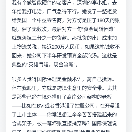
我有个做智能硬件的老客户，深圳的李小姐，去
年给我打电话，口气急得不行。她发了一整柜货
给美国一个中型零售商，对方愣是压了180天的账
期，催了无数次，最后对方一句“资金周转困难”
就想赖掉三分之一的货款。那批货的出厂成本加
上物流关税，接近200万人民币，如果这笔钱收不
回来，她公司下半年研发预算全部泡汤。这就是
典型的“英雄气短，现金流断”。
很多人觉得国际保理是金融术语，离自己挺远。
但在我眼里，它就是跨境生意里的安全带。尤其
是那些已经在境外搭好了离岸公司架构的老板
——比如在BVI或者香港设了控股公司，在开曼设
了上市主体——你难道想让辛辛苦苦搭建起来的
合规架子，被一笔坏账直接捅穿吗？国际保理说