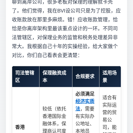
聊到离岸公司，很多老板对保理的理解就卡壳
了。他们觉得，我在BVI设公司只是为了控股，应
收账款放在那里多麻烦。错！应收账款管理，恰
恰是你离岸架构里最该重点设计的一环。不同司
法管辖区，对保理业务的监管和税务处理差异非
常大。我根据自己十年的实操经验，给大家做个
对比，你们自己看表会更清楚：
司法管辖
保理融资成
适用场
合规要求
区
本
景
必须满足
适合有
经济实质
实际运
较低（依托
法
，需要
营的贸
香港国际金
有实际办
易公
融体系，保
公地址、
香港
司，能
理商认可度
本地员