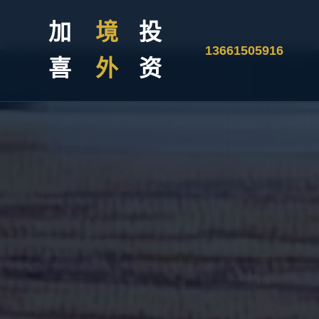
加
境
投
13661505916
喜
外
资