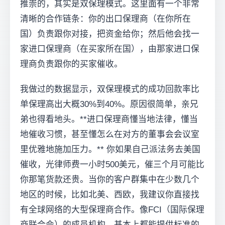
推崇的，其实是双保理模式。这里面有一个非常
清晰的合作链条：你的出口保理商（在你所在
国）负责跟你对接，把资金给你；然后他会找一
家进口保理商（在买家所在国），由那家进口保
理商负责跟你的买家催收。
我做过的数据显示，双保理模式的成功回款率比
单保理高出大概30%到40%。原因很简单，亲兄
弟也得看地头。**进口保理商懂当地法律，懂当
地催收习惯，甚至懂怎么在对方的董事会会议室
里优雅地施加压力。** 你如果自己派法务去美国
催收，光律师费一小时500美元，催三个月可能比
你那笔货款还贵。当你的客户群集中在少数几个
地区的时候，比如北美、西欧，我建议你直接找
有全球网络的大型保理商合作。像FCI（国际保理
商联合会）的成员机构，基本上都能提供标准的