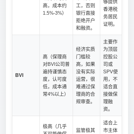
够提供
高，成本约
工，否则
香港税
1.5%-3%）
银行直接
务居民
拒绝开户
证明。
和融资。
主要作
经济实质
为顶层
高（保理商
门槛较
控股公
对BVI公司普
高，如果
司或
遍持谨慎态
没有实际
SPV使
BVI
度，认可度
运营，很
用，不
低，成本通
难通过保
适合直
常4%以上）
理商的合
接做保
规审查。
理融
资。
适合上
极高（几乎
监管极其
市主体
不可能做保