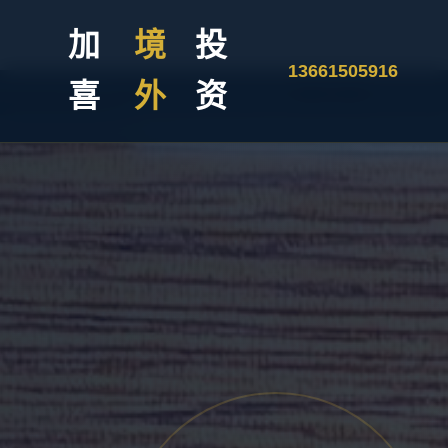
加
境
投
13661505916
喜
外
资