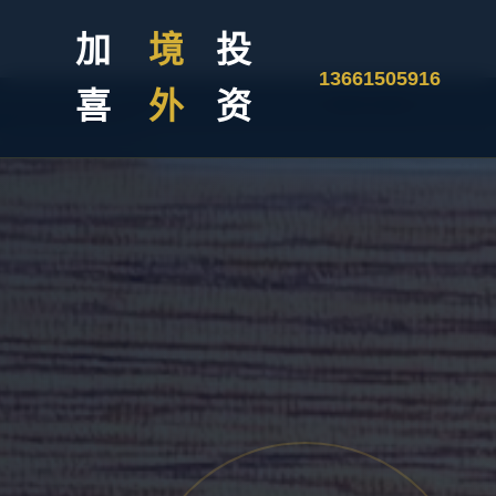
加
境
投
13661505916
喜
外
资