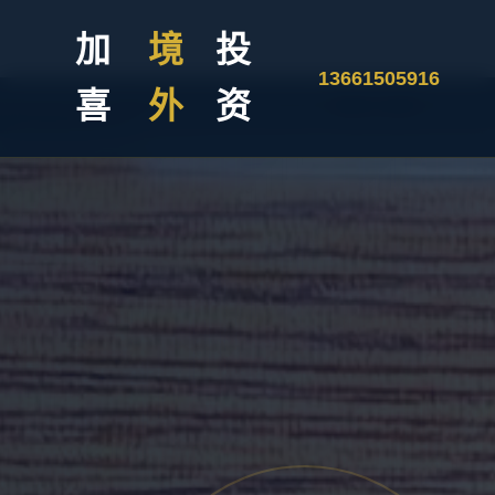
加
境
投
13661505916
喜
外
资