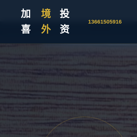
加
境
投
13661505916
喜
外
资