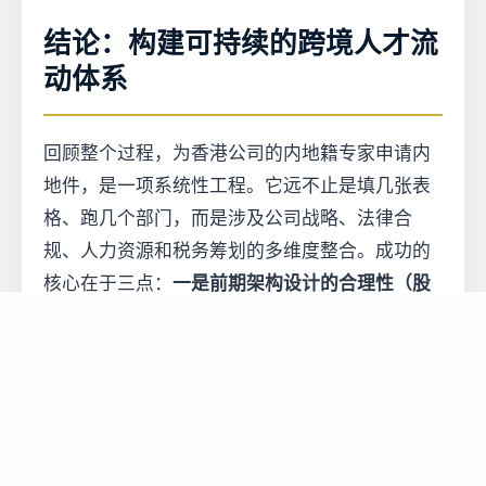
结论：构建可持续的跨境人才流
动体系
回顾整个过程，为香港公司的内地籍专家申请内
地件，是一项系统性工程。它远不止是填几张表
格、跑几个部门，而是涉及公司战略、法律合
规、人力资源和税务筹划的多维度整合。成功的
核心在于三点：
一是前期架构设计的合理性（股
权或合同关系清晰）；二是申请材料的真实性与
逻辑性（讲述一个可信的故事）；三是获批后的
持续合规管理（动态应对变化）
。对于计划进行
跨境业务布局的企业家而言，应将人才流动的规
划与公司注册、
ODI备案
、税务筹划等环节同步
考虑，而不是事后补救。