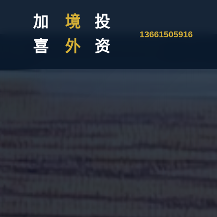
加
境
投
13661505916
喜
外
资