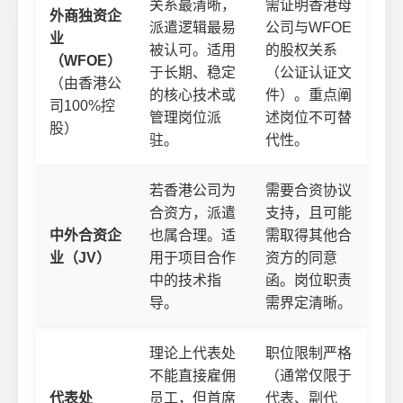
关系最清晰，
需证明香港母
外商独资企
派遣逻辑最易
公司与WFOE
业
被认可。适用
的股权关系
（WFOE）
于长期、稳定
（公证认证文
（由香港公
的核心技术或
件）。重点阐
司100%控
管理岗位派
述岗位不可替
股）
驻。
代性。
若香港公司为
需要合资协议
合资方，派遣
支持，且可能
中外合资企
也属合理。适
需取得其他合
业（JV）
用于项目合作
资方的同意
中的技术指
函。岗位职责
导。
需界定清晰。
理论上代表处
职位限制严格
不能直接雇佣
（通常仅限于
代表处
员工，但首席
代表、副代