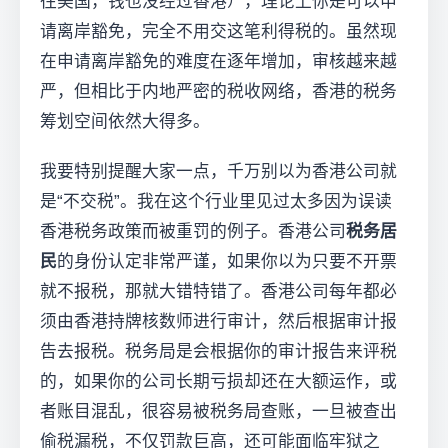
往美国，钱也没经过香港），理论上你是可以申
请离岸豁免，完全不用交这笔利得税的。虽然现
在申请离岸豁免的难度在逐年增加，审核越来越
严，但相比于内地严密的税收网络，香港的税务
筹划空间依然大得多。
我要特别提醒大家一点，千万别以为香港公司就
是“不交税”。我在这个行业里见过太多因为误读
香港税务政策而被重罚的例子。香港公司
税务居
民
的身份认定非常严谨，如果你以为只要不开票
就不报税，那就大错特错了。香港公司每年都必
须由香港持牌核数师进行审计，然后根据审计报
告去报税。税务局是会根据你的审计报告来评税
的，如果你的公司长期亏损却还在大额运作，或
者账目混乱，很容易被税务局查账，一旦被查出
偷税漏税，不仅罚款巨高，还可能面临牢狱之