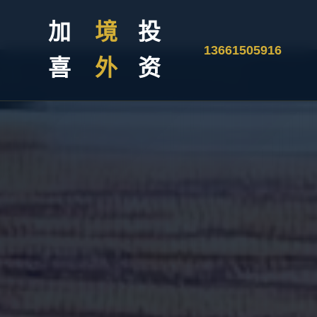
加
境
投
13661505916
喜
外
资