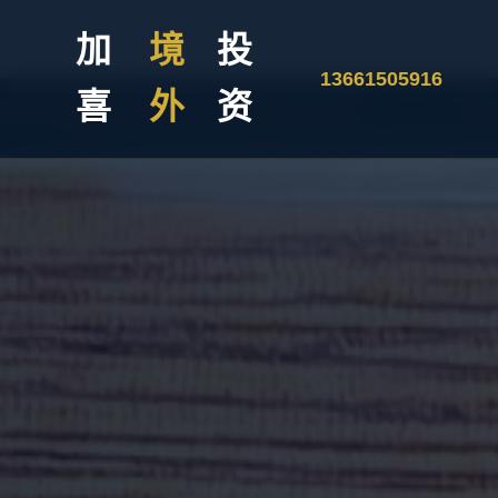
加
境
投
13661505916
喜
外
资